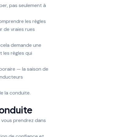
per, pas seulement à
 comprendre les règles
r de vraies rues
r, cela demande une
 les règles qui
oraire — la saison de
onducteurs
e la conduite.
conduite
ue vous prendrez dans
tion de confiance et