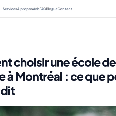
Services
À propos
Avis
FAQ
Blogue
Contact
 choisir une école de
e à Montréal : ce que 
dit