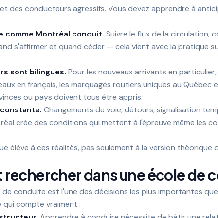
et des conducteurs agressifs. Vous devez apprendre à antici
e comme Montréal conduit.
Suivre le flux de la circulation,
and s'affirmer et quand céder — cela vient avec la pratique su
s sont bilingues.
Pour les nouveaux arrivants en particulie
aux en français, les marquages routiers uniques au Québec et
ovinces ou pays doivent tous être appris.
 constante.
Changements de voie, détours, signalisation temp
réal crée des conditions qui mettent à l'épreuve même les c
 élève à ces réalités, pas seulement à la version théorique d
ut rechercher dans une école de 
e de conduite est l'une des décisions les plus importantes q
e qui compte vraiment :
structeur.
Apprendre à conduire nécessite de bâtir une rela