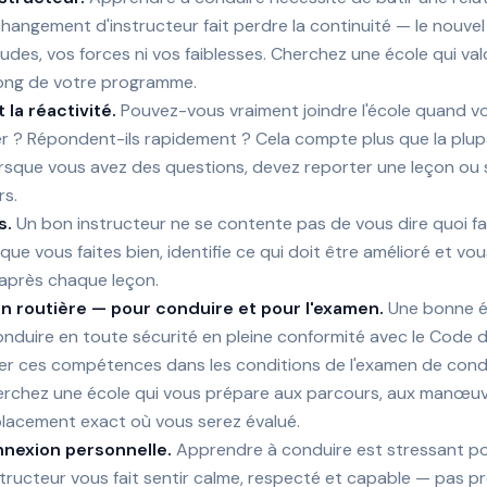
hangement d'instructeur fait perdre la continuité — le nouvel
udes, vos forces ni vos faiblesses. Cherchez une école qui va
 long de votre programme.
la réactivité.
Pouvez-vous vraiment joindre l'école quand v
ver ? Répondent-ils rapidement ? Cela compte plus que la plup
orsque vous avez des questions, devez reporter une leçon ou
rs.
s.
Un bon instructeur ne se contente pas de vous dire quoi fai
que vous faites bien, identifie ce qui doit être amélioré et v
 après chaque leçon.
on routière — pour conduire et pour l'examen.
Une bonne é
nduire en toute sécurité en pleine conformité avec le Code de
 ces compétences dans les conditions de l'examen de condu
erchez une école qui vous prépare aux parcours, aux manœuvr
mplacement exact où vous serez évalué.
nnexion personnelle.
Apprendre à conduire est stressant p
tructeur vous fait sentir calme, respecté et capable — pas pre