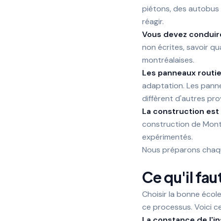
piétons, des autobus 
réagir.
Vous devez conduir
non écrites, savoir qu
montréalaises.
Les panneaux routier
adaptation. Les panne
diffèrent d'autres pr
La construction est
construction de Mont
expérimentés.
Nous préparons chaque
Ce qu'il fa
Choisir la bonne écol
ce processus. Voici c
La constance de l'in