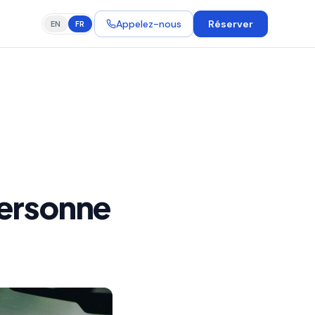
Appelez-nous
Réserver
EN
FR
personne