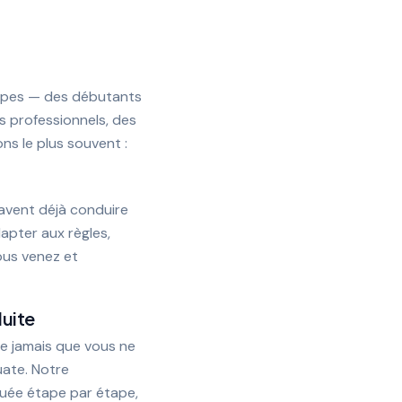
 types — des débutants
 professionnels, des
ns le plus souvent :
savent déjà conduire
apter aux règles,
ous venez et
duite
e jamais que vous ne
uate. Notre
uée étape par étape,