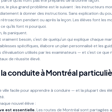
 parce qu'ils n'ont pas été préparés de la bonne façon.
e, le plus grand problème est le suivant : les instructeurs mo
atement à donner des instructions. Sans explication du pou
s rétroaction pendant ou après la leçon. Les élèves font les
e qu'ils font ni pourquoi.
n, ils paniquent.
t vraiment besoin, c'est de quelqu'un qui explique chaque m
 faiblesses spécifiques, élabore un plan personnalisé et les gui
s d'évaluation utilisés par les examinateurs — et c'est ce que n
taux de réussite élevé.
 la conduite à Montréal particul
 ville facile pour apprendre à conduire — et la plupart des é
té.
chaque nouvel élève :
e est essentielle.
Les routes de Montréal sont partagées av