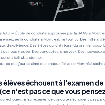
ite AAD — École de conduite approuvée par la SAAQ à Montré
 enseigner la conduite à Montréal, j'ai tout vu. Des milliers d'
eaux d'expérience. Des élèves qui ont réussi du premier coup. 
nt de nous trouver. Des conducteurs nerveux. Des nouveaux a
qui ont failli abandonner.
tout ce que j'aurais aimé que chaque élève de Montréal sache
s élèves échouent à l'examen de
(ce n'est pas ce que vous pensez
 qui échouent à leur examen de conduite n'échouent pas parce