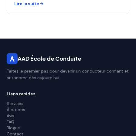
Lire la suite
AAD École de Conduite
Faites le premier pas pour devenir un conducteur confiant et
autonome dès aujourd'hui.
Liens rapides
Services
À propos
Avis
FAQ
Blogue
Contact